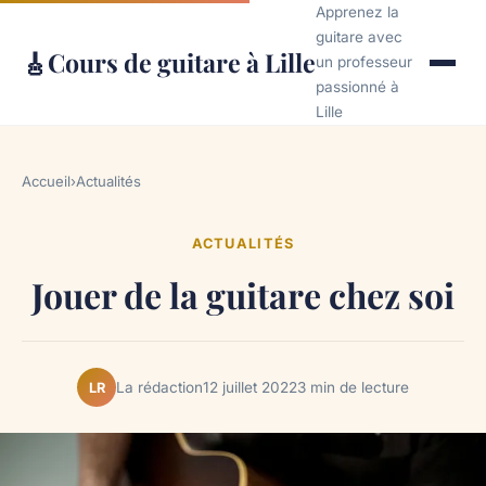
Apprenez la
guitare avec
🎸
Cours de guitare à Lille
un professeur
passionné à
Lille
Accueil
›
Actualités
ACTUALITÉS
Jouer de la guitare chez soi
La rédaction
12 juillet 2022
3 min de lecture
LR